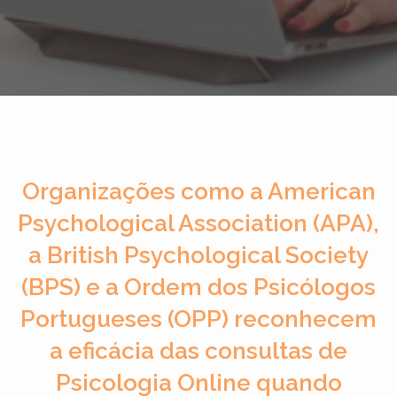
Organizações como a American
Psychological Association (APA),
a British Psychological Society
(BPS) e a Ordem dos Psicólogos
Portugueses (OPP) reconhecem
a eficácia das consultas de
Psicologia Online quando