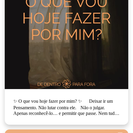
✨ O que vou hoje fazer por mim? ✨ Deixar ir um
Pensamento. Não lutar contra ele. Não o julgar.
Apenas reconhecê-lo… e permitir que passe. Nem tudo
o que pensa precisa de ficar consigo. E você? O Que
Vai Hoje Fazer Por Si? 💬👇