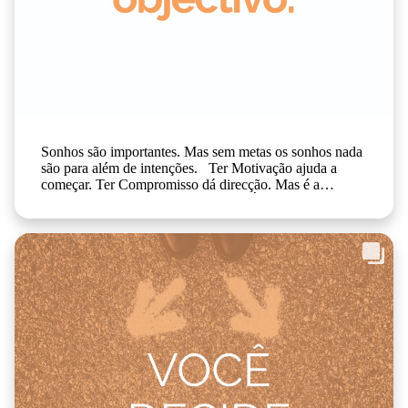
Sonhos são importantes. Mas sem metas os sonhos nada
são para além de intenções. Ter Motivação ajuda a
começar. Ter Compromisso dá direcção. Mas é a
#Consistência que permite terminar. É disto que o
#DenzelWashington fala neste vídeo. Não é o pico de
energia num dia. É o comportamento repetido nos dias
em que não apetece. A #Frustração surge quando quer
resultados sem método e quando espera mudanças sem
repetição de comportamentos. #Disciplina inicia o
comportamento já a Consistência vai sustentá-lo.
Concretiza os seus objectivos quando trabalha
repetidamente para eles.