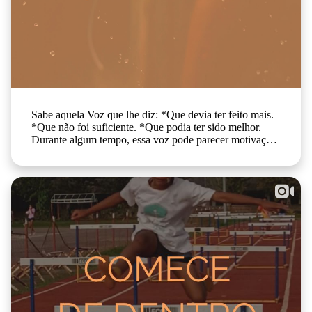
Sabe aquela Voz que lhe diz: *Que devia ter feito mais.
*Que não foi suficiente. *Que podia ter sido melhor.
Durante algum tempo, essa voz pode parecer motivação.
E às vezes até pode ser.... Ser exigente consigo ajuda a
crescer, a manter o foco e a não ficar parada. Mas há
um #Limite, que quando é ultrapassado, muda tudo.
Quando: - a #Exigência se transforma em pressão -
nenhum resultado é suficiente - o descanso parece um
desperdício - a crítica interna nunca pára.... Já Não
Está A Falar De #Motivação. Está a falar de #Cobrança.
E a Cobrança não a faz crescer. Desgasta-a. Afasta-a de
si. E com o tempo, esgota-a. Crescer não exige que seja
constantemente dura consigo. Mas sim que aprenda a ser
tão cuidadosa com o seu descanso como é com o seu
trabalho.