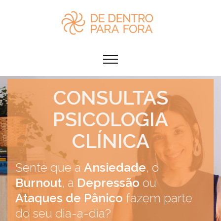
CONSULTAS
PSICOLOGIA
CLÍNICA
Sente que a
Ansiedade
, o
Burnout
, a
Depressão
ou
Ataques de Pânico
fazem parte
do seu dia-a-dia?