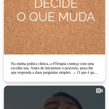
Na minha prática clínica, a #Terapia começa com uma
escolha sua. Antes de iniciarmos o processo, peço-lhe
que responda a duas perguntas simples: → O que é que
quer deixar de sentir com a terapia? → O que é que quer
sentir com a terapia? São os seus objectivos terapêuticos
— e só você os pode definir. Não é a #Psicóloga que
decide o destino. É você. O meu papel é acompanhar o
caminho. Quando sabemos de onde partimos e para
onde queremos ir, a mudança tem uma direcção e é
muito mais fácil reconhecê-la quando acontece. Guarde
esta publicação e reflicta sobre as 2 perguntas. O que