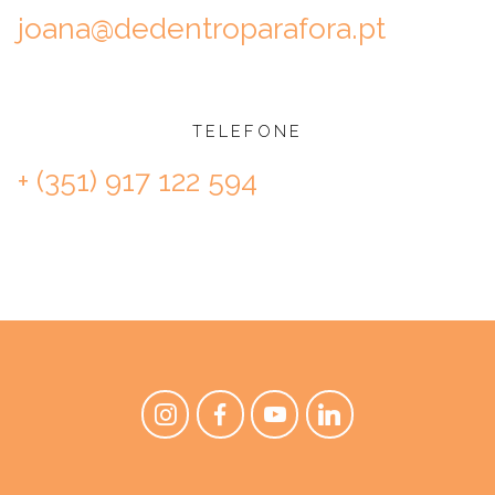
joana@dedentroparafora.pt
TELEFONE
+ (351) 917 122 594