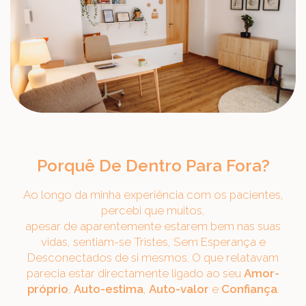
Porquê De Dentro Para Fora?
Ao longo da minha experiência com os pacientes,
percebi que muitos,
apesar de aparentemente estarem bem nas suas
vidas, sentiam-se Tristes, Sem Esperança e
Desconectados de si mesmos. O que relatavam
parecia estar directamente ligado ao seu
Amor-
próprio
,
Auto-estima
,
Auto-valor
e
Confiança
.