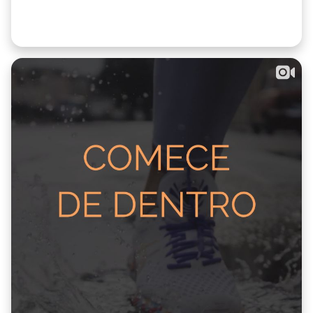
Identificar 3 coisas pelas quais é grata hoje. → Ligar
cada uma a uma Emoção. O que sentiu quando
aconteceu? O que sente agora ao recordá-la? →
Perceber de que forma essa emoção está a contribuir
para o seu bem-estar. É a diferença entre dizer "Sou
grata pelo sol de hoje" e reconhecer que esse momento
lhe trouxe Leveza e que era exactamente isso o que
precisava. Quando a #Gratidão se liga às Emoções,
deixa de ser um exercício intelectual e passa a ser uma
experiência sentida. É aí que algo muda. O bem-estar
não está ligado à acumulação de momentos bons, mas
cresce quando os vivemos quando estão a acontecer,
quando nos permitimos a estar no Presente. 💬 Aceita o
desafio? Escreva nos comentários uma coisa pela qual é
grata e a #Emoção que lhe está associada.