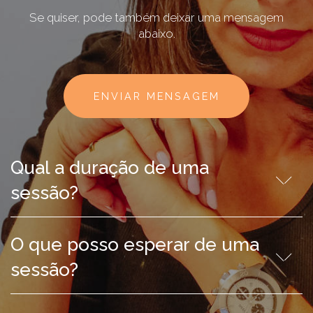
Se quiser, pode também deixar uma mensagem
abaixo.
ENVIAR MENSAGEM
Qual a duração de uma
sessão?
O que posso esperar de uma
sessão?